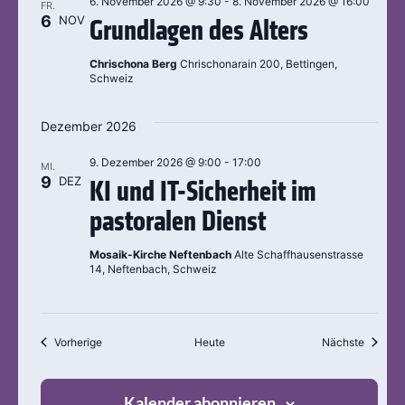
6. November 2026 @ 9:30
-
8. November 2026 @ 16:00
FR.
6
NOV
Grundlagen des Alters
Chrischona Berg
Chrischonarain 200, Bettingen,
Schweiz
Dezember 2026
9. Dezember 2026 @ 9:00
-
17:00
MI.
9
DEZ
KI und IT-Sicherheit im
pastoralen Dienst
Mosaik-Kirche Neftenbach
Alte Schaffhausenstrasse
14, Neftenbach, Schweiz
Veranstaltungen
Veranst
Vorherige
Heute
Nächste
Kalender abonnieren