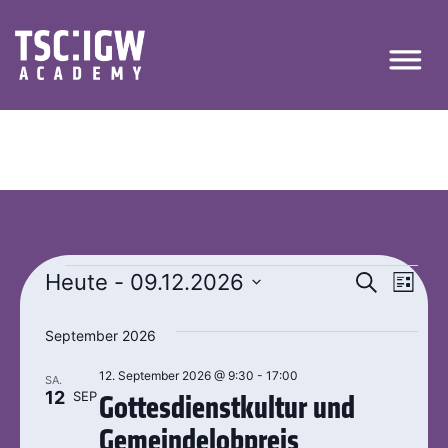
Veran
Ver
Heute
 - 
09.12.2026
Suche
Liste
Datum
Ans
Suche
wählen.
September 2026
Nav
und
12. September 2026 @ 9:30
-
17:00
SA.
Ansic
12
SEP
Gottesdienstkultur und
Navig
Gemeindelobpreis