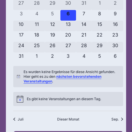
und
0 Veranstaltungen
0 Veranstaltungen
0 Veranstaltungen
0 Veranstaltungen
0 Veranstaltungen
0 Veranstaltun
0 Veran
27
28
29
30
31
1
2
von
Ansic
0 Veranstaltungen
0 Veranstaltungen
0 Veranstaltungen
0 Veranstaltungen
0 Veranstaltungen
0 Veranstaltun
0 Veran
3
4
5
6
7
8
9
Veranstaltungen
Navig
0 Veranstaltungen
0 Veranstaltungen
0 Veranstaltungen
0 Veranstaltungen
0 Veranstaltungen
0 Veranstaltun
0 Verans
10
11
12
13
14
15
16
0 Veranstaltungen
0 Veranstaltungen
0 Veranstaltungen
0 Veranstaltungen
0 Veranstaltungen
0 Veranstaltung
0 Verans
17
18
19
20
21
22
23
0 Veranstaltungen
0 Veranstaltungen
0 Veranstaltungen
0 Veranstaltungen
0 Veranstaltungen
0 Veranstaltung
0 Verans
24
25
26
27
28
29
30
0 Veranstaltungen
0 Veranstaltungen
0 Veranstaltungen
0 Veranstaltungen
0 Veranstaltungen
0 Veranstaltun
0 Veran
31
1
2
3
4
5
6
Es wurden keine Ergebnisse für diese Ansicht gefunden.
Hier geht es zu den
nächsten bevorstehenden
Hinweis
Veranstaltungen
.
Es gibt keine Veranstaltungen an diesem Tag.
Hinweis
Juli
Dieser Monat
Sep.