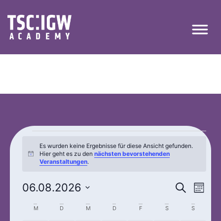
Es wurden keine Ergebnisse für diese Ansicht gefunden.
Hier geht es zu den
nächsten bevorstehenden
Hinweis
Veranstaltungen
.
Veran
Ver
06.08.2026
Suche
Monat
Datum
Ans
Suche
wählen.
Kalender
M
D
M
D
F
S
S
Nav