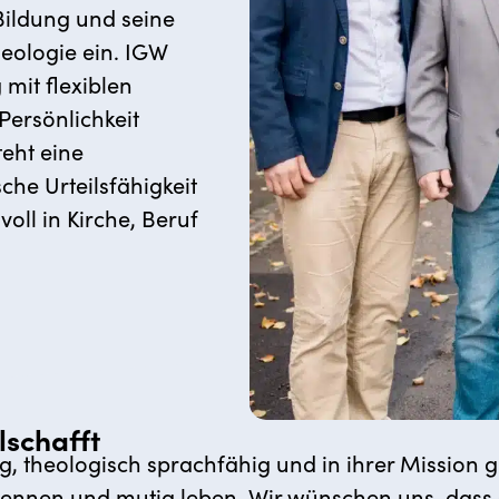
 Bildung und seine
eologie ein. IGW
mit flexiblen
Persönlichkeit
eht eine
he Urteilsfähigkeit
oll in Kirche, Beruf
lschafft
ig, theologisch sprachfähig und in ihrer Mission
rkennen und mutig leben. Wir wünschen uns, dass 