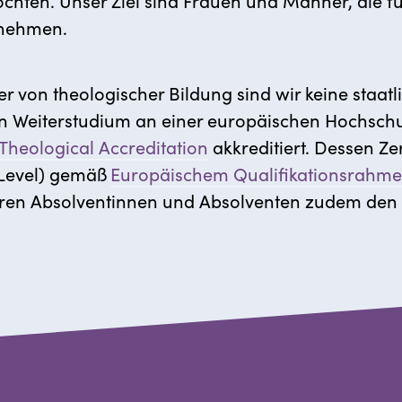
möchten. Unser Ziel sind Frauen und Männer, die 
rnehmen.
ieter von theologischer Bildung sind wir keine sta
in Weiterstudium an einer europäischen Hochschu
Theological Accreditation
akkreditiert.
Dessen Zert
-Level) gemäß
Europäischem Qualifikationsrahm
nseren Absolventinnen und Absolventen zudem den