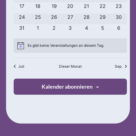
0 Veranstaltungen
0 Veranstaltungen
0 Veranstaltungen
0 Veranstaltungen
0 Veranstaltungen
0 Veranstaltung
0 Verans
17
18
19
20
21
22
23
0 Veranstaltungen
0 Veranstaltungen
0 Veranstaltungen
0 Veranstaltungen
0 Veranstaltungen
0 Veranstaltung
0 Verans
24
25
26
27
28
29
30
0 Veranstaltungen
0 Veranstaltungen
0 Veranstaltungen
0 Veranstaltungen
0 Veranstaltungen
0 Veranstaltun
0 Veran
31
1
2
3
4
5
6
Es gibt keine Veranstaltungen an diesem Tag.
Hinweis
Juli
Dieser Monat
Sep.
Kalender abonnieren