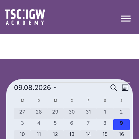
Veran
Ver
09.08.2026
Suche
Monat
Datum
Ans
Suche
wählen.
Kalender
M
D
M
D
F
S
S
Nav
und
0 Veranstaltungen
0 Veranstaltungen
0 Veranstaltungen
0 Veranstaltungen
0 Veranstaltungen
0 Veranstaltun
0 Veran
27
28
29
30
31
1
2
von
Ansic
0 Veranstaltungen
0 Veranstaltungen
0 Veranstaltungen
0 Veranstaltungen
0 Veranstaltungen
0 Veranstaltun
0 Veran
3
4
5
6
7
8
9
Veranstaltungen
Navig
0 Veranstaltungen
0 Veranstaltungen
0 Veranstaltungen
0 Veranstaltungen
0 Veranstaltungen
0 Veranstaltun
0 Verans
10
11
12
13
14
15
16