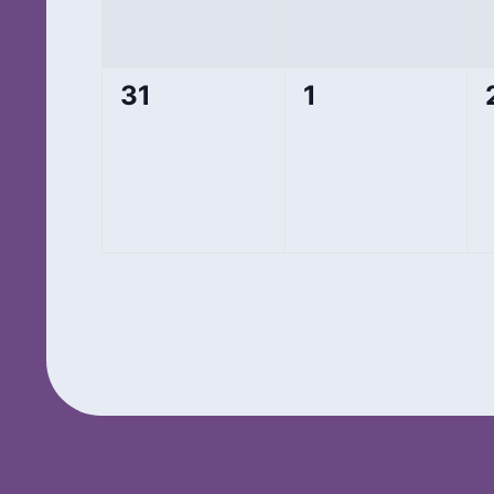
0
0
31
1
Veranstaltungen,
Veranstaltung