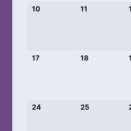
0
0
10
11
Veranstaltungen,
Veranstaltung
0
0
17
18
Veranstaltungen,
Veranstaltung
0
0
24
25
Veranstaltungen,
Veranstaltung