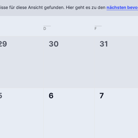
sse für diese Ansicht gefunden. Hier geht es zu den
nächsten bevo
Hinweis
D
F
0
0
0
29
30
31
en,
Veranstaltungen,
Veranstaltungen,
Veranstal
0
0
0
5
6
7
en,
Veranstaltungen,
Veranstaltungen,
Veranstal