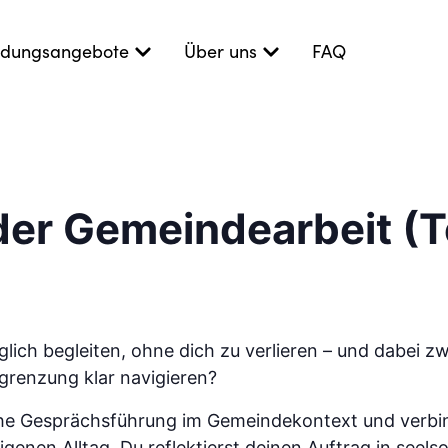
ildungsangebote
Über uns
FAQ
der Gemeindearbeit (Te
ich begleiten, ohne dich zu verlieren – und dabei z
renzung klar navigieren?
liche Gesprächsführung im Gemeindekontext und verbi
genen Alltag. Du reflektierst deinen Auftrag in seels