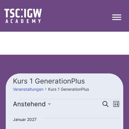
Kurs 1 GenerationPlus
Veranstaltungen
Kurs 1 GenerationPlus
Veran
Ver
Anstehend
Suche
Liste
Datum
Ans
Suche
wählen.
Januar 2027
Nav
und