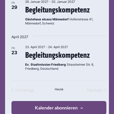
29. Januar 2027
-
30. Januar 2027
FR.
Ansic
29
Begleitungskompetenz
Navig
Gästehaus elcasa Männedorf
Hofenstrasse 41,
Männedorf, Schweiz
April 2027
23. April 2027
-
24. April 2027
FR.
23
Begleitungskompetenz
Ev. Stadtmission Friedberg
Strassheimer Str. 9,
Friedberg, Deutschland
Veranstaltungen
Heute
Veran
Vorherige
Nächste
Kalender abonnieren