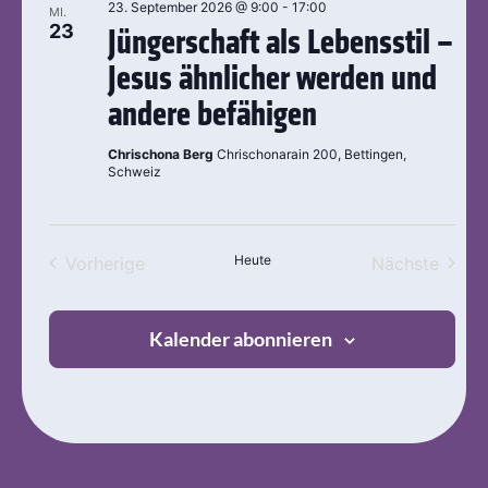
23. September 2026 @ 9:00
-
17:00
MI.
Ansic
23
Jüngerschaft als Lebensstil –
Navig
Jesus ähnlicher werden und
andere befähigen
Chrischona Berg
Chrischonarain 200, Bettingen,
Schweiz
Veranstaltungen
Heute
Veran
Vorherige
Nächste
Kalender abonnieren