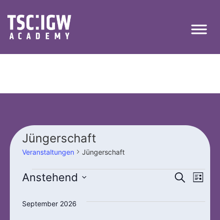
Jüngerschaft
Veranstaltungen
Jüngerschaft
Veran
Ver
Anstehend
Suche
Liste
Datum
Ans
Suche
wählen.
September 2026
Nav
und