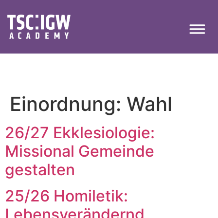
Einordnung:
Wahl
26/27 Ekklesiologie:
Missional Gemeinde
gestalten
25/26 Homiletik:
Lebensverändernd